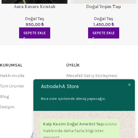
Aura Kuvars Kristali
Doğal Yeşim Taşı
Doğal Taş
Doğal Taş
950,00
₺
1.450,00
₺
SEPETE EKLE
SEPETE EKLE
KURUMSAL
ÜYELIK
Hakkımızda
Mesafeli Satış Sözleşmesi
AstrodehA Store
Tüm Ürünler
Üyelik Sözleşmesi
Blog
Gizlilik İlkeleri
Kısa süre içerisinde dönüş yapacağız...
İletişim
Kullanım Şartları
Kalp Kesim Doğal Ametist Taşı
ürünü
hakkında daha fazla bilgi ister
misiniz?