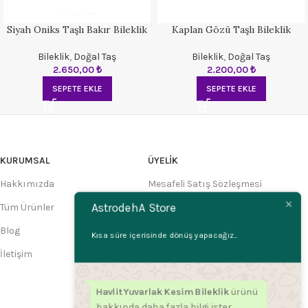
Siyah Oniks Taşlı Bakır Bileklik
Kaplan Gözü Taşlı Bileklik
Bileklik
,
Doğal Taş
Bileklik
,
Doğal Taş
2.650,00
₺
2.200,00
₺
SEPETE EKLE
SEPETE EKLE
KURUMSAL
ÜYELIK
Hakkımızda
Mesafeli Satış Sözleşmesi
AstrodehA Store
Tüm Ürünler
Üyelik Sözleşmesi
Blog
Gizlilik İlkeleri
Kısa süre içerisinde dönüş yapacağız...
İletişim
Kullanım Şartları
Havlit Yuvarlak Kesim Bileklik
ürünü
hakkında daha fazla bilgi ister